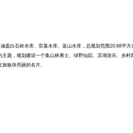
涵盖白石岭水库、官墓水库、蓝山水库，总规划范围
20.68
平方
为主题，规划建设一个集山林勇士、绿野仙踪、滨湖游乐、乡村
文旅板块亮丽的名片。