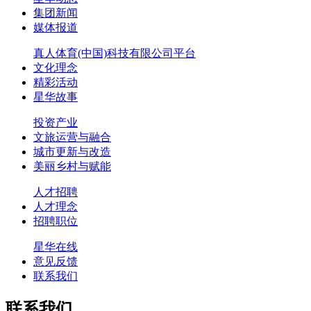
集团新闻
媒体报道
真人体育(中国)科技有限公司平台
文化理念
精彩活动
星华故事
投资产业
文旅运营与融合
城市更新与改造
美丽乡村与赋能
人才招聘
人才理念
招聘职位
星华在线
意见反馈
联系我们
联系我们