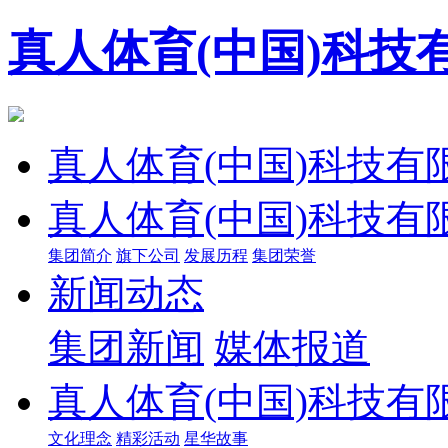
真人体育(中国)科技
真人体育(中国)科技有
真人体育(中国)科技有
集团简介
旗下公司
发展历程
集团荣誉
新闻动态
集团新闻
媒体报道
真人体育(中国)科技有
文化理念
精彩活动
星华故事