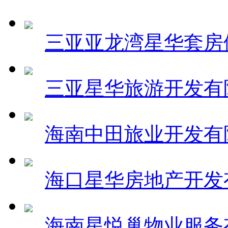
三亚亚龙湾星华套房
三亚星华旅游开发有
海南中田旅业开发有
海口星华房地产开发
海南星悦巢物业服务