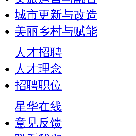
城市更新与改造
美丽乡村与赋能
人才招聘
人才理念
招聘职位
星华在线
意见反馈