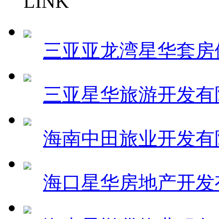
LINK
三亚亚龙湾星华套房
三亚星华旅游开发有
海南中田旅业开发有
海口星华房地产开发