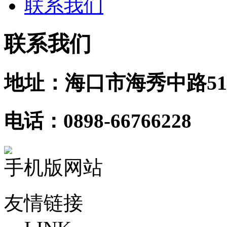
联系我们
联系我们
地址：海口市海秀中路51
电话：0898-66766228
手机版网站
友情链接