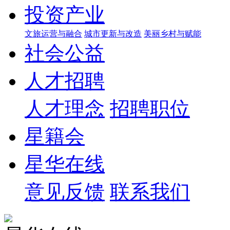
投资产业
文旅运营与融合
城市更新与改造
美丽乡村与赋能
社会公益
人才招聘
人才理念
招聘职位
星籍会
星华在线
意见反馈
联系我们