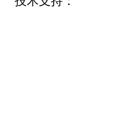
技术支持：