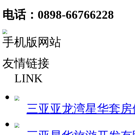
电话：0898-66766228
手机版网站
友情链接
LINK
三亚亚龙湾星华套房